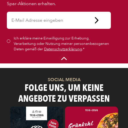
PIZZA
Spar-Aktionen erhalten.
CALZONE
Ich erkläre meine Einwilligung zur Erhebung,
BAGUETTE
Verarbeitung oder Nutzung meiner personenbezogenen
Daten gemäß der
Datenschutzerklärung
.*
PASTA
AUFLAUF
SOCIAL MEDIA
FOLGE UNS, UM KEINE
BURGER
ANGEBOTE ZU VERPASSEN
VEGI/VEGAN