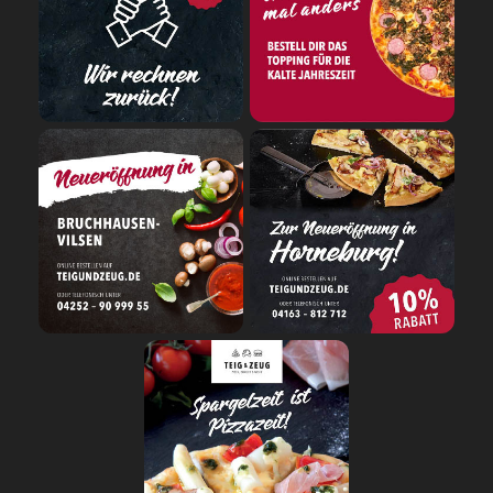
SALAT
SNACKS
DIPS/EXTRAS
DESSERT
GETRÄNKE
STARTSEITE