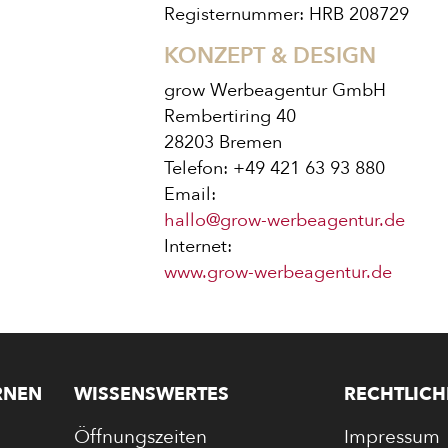
Registernummer: HRB 208729
KONZEPT & DESIGN
grow Werbeagentur GmbH
Rembertiring 40
28203 Bremen
Telefon: +49 421 63 93 880
Email:
hallo@grow-werbeagentur.de
Internet:
www.grow-werbeagentur.de
E
RNEN
WISSENSWERTES
RECHTLICH
Öffnungszeiten
Impressum