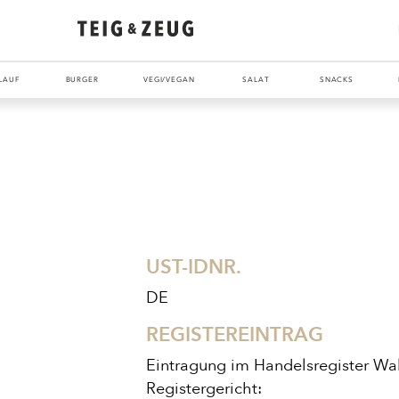
LAUF
BURGER
VEGI/VEGAN
SALAT
SNACKS
UST-IDNR.
DE
REGISTEREINTRAG
ENTDECKE UNSER ZEUG
Eintragung im Handelsregister Wa
Registergericht: