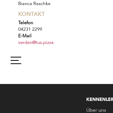
Bianca Raschke
KONTAKT
Telefon
04231 2299
E-Mail
verden@tuz.pizza
PIZZA
CALZONE
BAGUETT
KENNENLE
Über uns