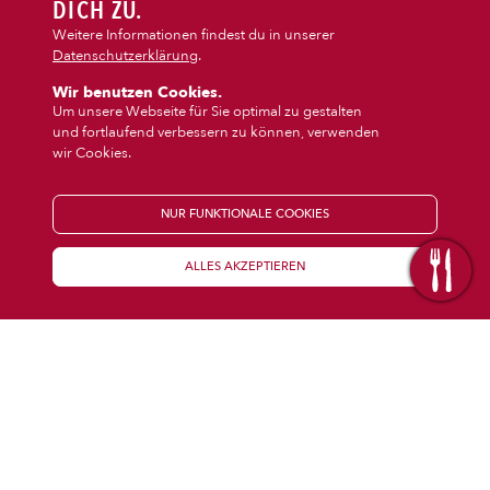
DIPS/EXTRAS
DICH ZU.
‹
›
Calzone
Pasta
Weitere Informationen findest du in unserer
Datenschutzerklärung
.
DESSERT
Wir benutzen Cookies.
Um unsere Webseite für Sie optimal zu gestalten
und fortlaufend verbessern zu können, verwenden
GETRÄNKE
wir Cookies.
STARTSEITE
NUR FUNKTIONALE COOKIES
ALLES AKZEPTIEREN
KENNENLERNEN
WISSENSWERTES
Über uns
Öffnungszeiten
Franchise
Coupons
Preisübersicht
Inhaltsstoffe