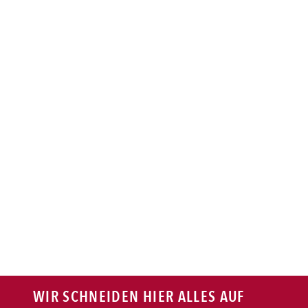
BAGUETTE
PASTA
AUFLAUF
BURGER
VEGI/VEGAN
SALAT
SNACKS
WIR SCHNEIDEN HIER ALLES AUF