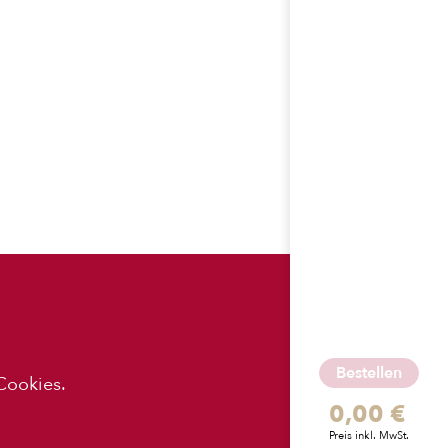
ES
APP-
DOWNLOADS
Bestellen
Cookies.
0,00 €
z
Preis inkl. MwSt.