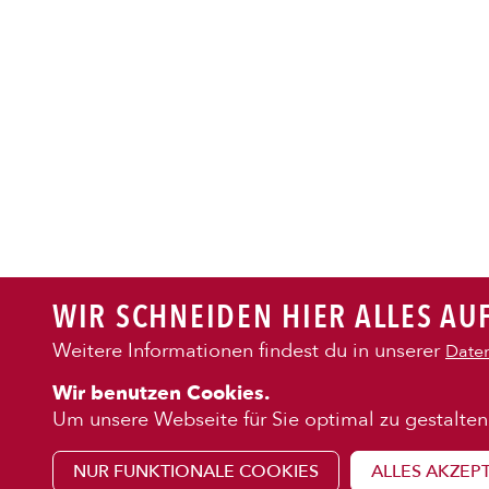
PASTA
AUFLAUF
BURGER
WIR SCHNEIDEN HIER ALLES AUF
VEGI/VE
Weitere Informationen findest du in unserer
Daten
KENNENLE
Wir benutzen Cookies.
SALAT
Über uns
Um unsere Webseite für Sie optimal zu gestalten
Franchise
NUR FUNKTIONALE COOKIES
ALLES AKZEP