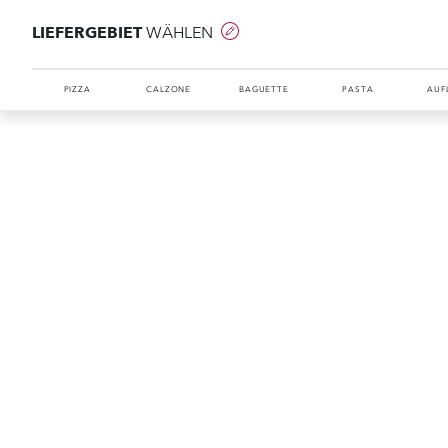
LIEFERGEBIET
WÄHLEN
PIZZA
CALZONE
BAGUETTE
PASTA
AUF