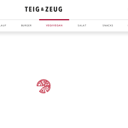
LAUF
BURGER
VEGI/VEGAN
SALAT
SNACKS
ENTDECKE UNSER ZEUG