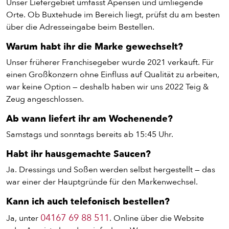
Unser Liefergebiet umfasst Apensen und umliegende
BURGER
Orte. Ob Buxtehude im Bereich liegt, prüfst du am besten
über die Adresseingabe beim Bestellen.
VEGI/VEGAN
Warum habt ihr die Marke gewechselt?
Unser früherer Franchisegeber wurde 2021 verkauft. Für
SALAT
einen Großkonzern ohne Einfluss auf Qualität zu arbeiten,
war keine Option — deshalb haben wir uns 2022 Teig &
Zeug angeschlossen.
SNACKS
Ab wann liefert ihr am Wochenende?
Samstags und sonntags bereits ab 15:45 Uhr.
DIPS/EXTRAS
Habt ihr hausgemachte Saucen?
Ja. Dressings und Soßen werden selbst hergestellt — das
DESSERT
war einer der Hauptgründe für den Markenwechsel.
Kann ich auch telefonisch bestellen?
GETRÄNKE
04167 69 88 511
Ja, unter
. Online über die Website