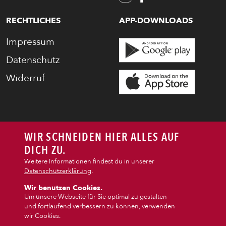
PASTA
RECHTLICHES
APP-DOWNLOADS
AUFLAUF
Impressum
Datenschutz
BURGER
Widerruf
VEGI/VEGAN
WIR SCHNEIDEN HIER ALLES AUF
SALAT
DICH ZU.
Weitere Informationen findest du in unserer
SNACKS
Datenschutzerklärung
.
Wir benutzen Cookies.
Um unsere Webseite für Sie optimal zu gestalten
DIPS/EXTRAS
und fortlaufend verbessern zu können, verwenden
wir Cookies.