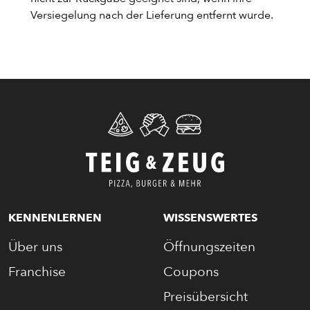
Versiegelung nach der Lieferung entfernt wurde.
ENTDECKE UNSER ZEUG
PIZZA
KENNENLERNEN
WISSENSWERTES
Über uns
Öffnungszeiten
CALZONE
Franchise
Coupons
BAGUETTE
Preisübersicht