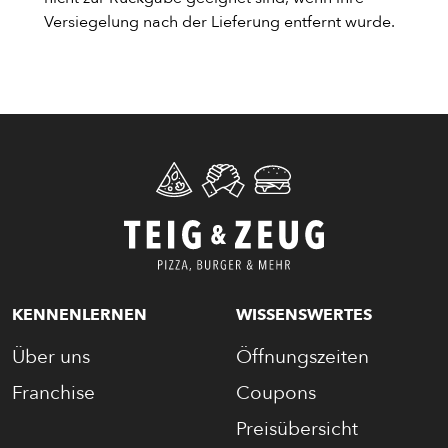
Versiegelung nach der Lieferung entfernt wurde.
ENTDECKE UNSER ZEUG
PIZZA
KENNENLERNEN
WISSENSWERTES
Über uns
Öffnungszeiten
CALZONE
Franchise
Coupons
BAGUETTE
Preisübersicht