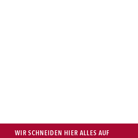
BAGUETTE
PASTA
AUFLAUF
BURGER
VEGI/VEGAN
SALAT
SNACKS
WIR SCHNEIDEN HIER ALLES AUF