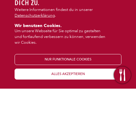
DIPS/EXTRAS
DICH ZU.
‹
›
Snacks
Dessert
Weitere Informationen findest du in unserer
Datenschutzerklärung
.
DESSERT
Wir benutzen Cookies.
Um unsere Webseite für Sie optimal zu gestalten
und fortlaufend verbessern zu können, verwenden
GETRÄNKE
wir Cookies.
STARTSEITE
NUR FUNKTIONALE COOKIES
ALLES AKZEPTIEREN
KENNENLERNEN
WISSENSWERTES
Über uns
Öffnungszeiten
Franchise
Coupons
Preisübersicht
Inhaltsstoffe