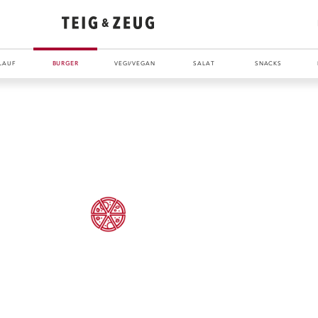
LAUF
BURGER
VEGI/VEGAN
SALAT
SNACKS
ENTDECKE UNSER ZEUG