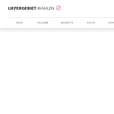
LIEFERGEBIET
WÄHLEN
PIZZA
CALZONE
BAGUETTE
PASTA
AUF