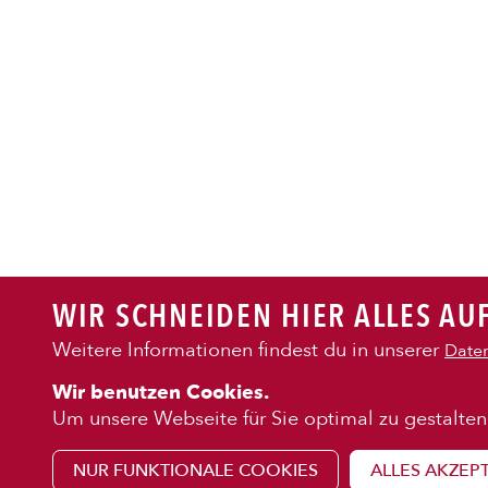
PASTA
AUFLAUF
BURGER
WIR SCHNEIDEN HIER ALLES AUF
VEGI/VE
Weitere Informationen findest du in unserer
Daten
KENNENLE
Wir benutzen Cookies.
SALAT
Über uns
Um unsere Webseite für Sie optimal zu gestalten
Franchise
NUR FUNKTIONALE COOKIES
ALLES AKZEP