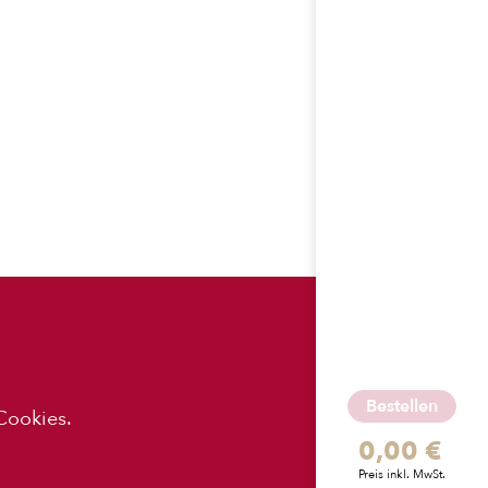
ES
APP-
DOWNLOADS
Bestellen
Cookies.
0,00 €
z
Preis inkl. MwSt.