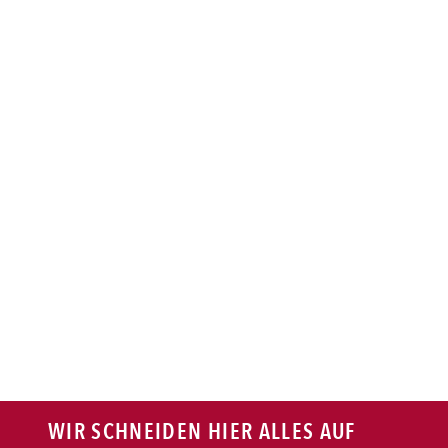
BAGUETTE
PASTA
AUFLAUF
BURGER
VEGI/VEGAN
SALAT
SNACKS
WIR SCHNEIDEN HIER ALLES AUF