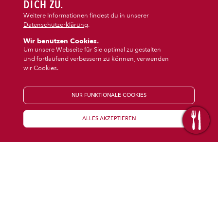
DIPS/EXTRAS
DICH ZU.
‹
›
Calzone
Pasta
Weitere Informationen findest du in unserer
Datenschutzerklärung
.
DESSERT
Wir benutzen Cookies.
Um unsere Webseite für Sie optimal zu gestalten
und fortlaufend verbessern zu können, verwenden
GETRÄNKE
wir Cookies.
STARTSEITE
NUR FUNKTIONALE COOKIES
ALLES AKZEPTIEREN
KENNENLERNEN
WISSENSWERTES
Über uns
Öffnungszeiten
Franchise
Coupons
Preisübersicht
Inhaltsstoffe