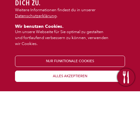
DIPS/EXTRAS
DICH ZU.
Weitere Informationen findest du in unserer
Datenschutzerklärung
.
DESSERT
Wir benutzen Cookies.
Um unsere Webseite für Sie optimal zu gestalten
und fortlaufend verbessern zu können, verwenden
GETRÄNKE
wir Cookies.
STARTSEITE
NUR FUNKTIONALE COOKIES
ALLES AKZEPTIEREN
KENNENLERNEN
WISSENSWERTES
Über uns
Öffnungszeiten
Franchise
Coupons
Preisübersicht
Inhaltsstoffe