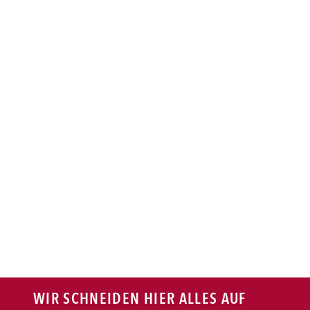
BAGUETTE
PASTA
AUFLAUF
BURGER
VEGI/VEGAN
SALAT
SNACKS
WIR SCHNEIDEN HIER ALLES AUF