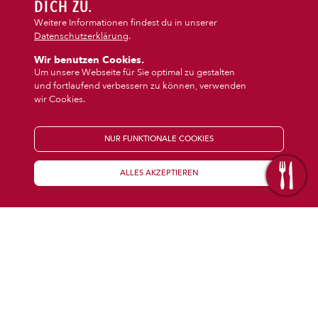
DIPS/EXTRAS
DICH ZU.
‹
›
Auflauf
Vegi/Vegan
Weitere Informationen findest du in unserer
Datenschutzerklärung
.
DESSERT
Wir benutzen Cookies.
Um unsere Webseite für Sie optimal zu gestalten
und fortlaufend verbessern zu können, verwenden
GETRÄNKE
wir Cookies.
STARTSEITE
NUR FUNKTIONALE COOKIES
ALLES AKZEPTIEREN
KENNENLERNEN
WISSENSWERTES
Über uns
Öffnungszeiten
Franchise
Coupons
Preisübersicht
Inhaltsstoffe