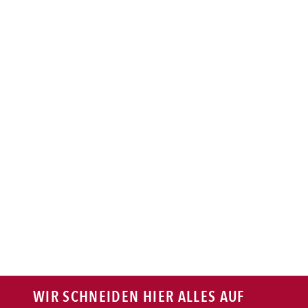
BAGUETTE
PASTA
AUFLAUF
BURGER
VEGI/VEGAN
SALAT
SNACKS
WIR SCHNEIDEN HIER ALLES AUF