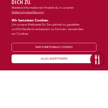
DIPS/EXTRAS
DICH ZU.
‹
›
Pasta
Burger
Weitere Informationen findest du in unserer
Datenschutzerklärung
.
DESSERT
Wir benutzen Cookies.
Um unsere Webseite für Sie optimal zu gestalten
und fortlaufend verbessern zu können, verwenden
GETRÄNKE
wir Cookies.
STARTSEITE
NUR FUNKTIONALE COOKIES
ALLES AKZEPTIEREN
KENNENLERNEN
WISSENSWERTES
Über uns
Öffnungszeiten
Franchise
Coupons
Preisübersicht
Inhaltsstoffe