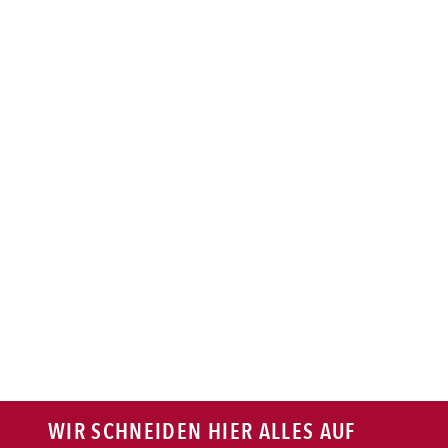
BAGUETTE
PASTA
AUFLAUF
BURGER
VEGI/VEGAN
SALAT
SNACKS
WIR SCHNEIDEN HIER ALLES AUF