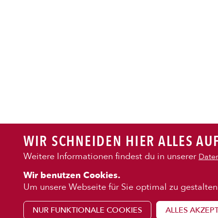
PASTA
AUFLAUF
BURGER
WIR SCHNEIDEN HIER ALLES AUF
VEGI/VE
Weitere Informationen findest du in unserer
Daten
KENNENLE
Wir benutzen Cookies.
SALAT
Über uns
Um unsere Webseite für Sie optimal zu gestalten
Franchise
NUR FUNKTIONALE COOKIES
ALLES AKZEP