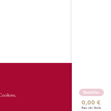
ES
APP-
DOWNLOADS
Bestellen
Cookies.
0,00 €
z
Preis inkl. MwSt.