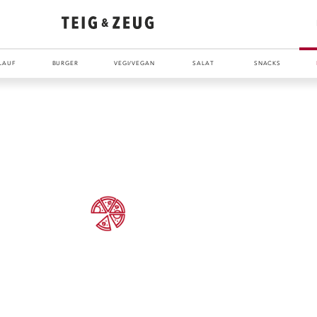
LAUF
BURGER
VEGI/VEGAN
SALAT
SNACKS
ENTDECKE UNSER ZEUG