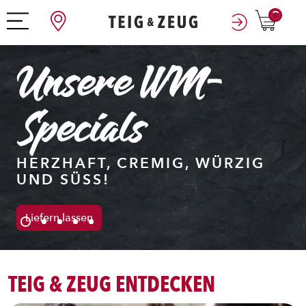
0
M-
Pizza
SERRANO RUCOLA
, WÜRZIG
Liefern lassen
TEIG & ZEUG ENTDECKEN