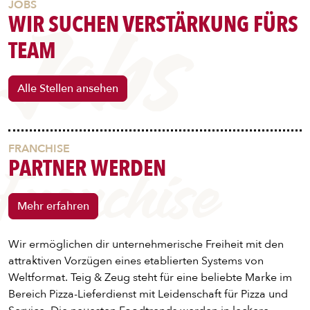
JOBS
WIR SUCHEN VERSTÄRKUNG FÜRS
DIPS/EXTRAS
Jobs
TEAM
DESSERT
Alle Stellen ansehen
GETRÄNKE
FRANCHISE
PARTNER WERDEN
STARTSEITE
Franchise
Mehr erfahren
Wir ermöglichen dir unternehmerische Freiheit mit den
attraktiven Vorzügen eines etablierten Systems von
Weltformat. Teig & Zeug steht für eine beliebte Marke im
Bereich Pizza-Lieferdienst mit Leidenschaft für Pizza und