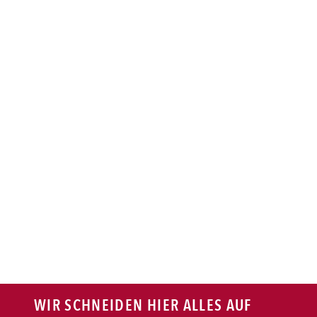
BAGUETTE
PASTA
AUFLAUF
BURGER
VEGI/VEGAN
SALAT
SNACKS
WIR SCHNEIDEN HIER ALLES AUF