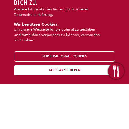
DIPS/EXTRAS
DICH ZU.
‹
Dessert
Weitere Informationen findest du in unserer
Datenschutzerklärung
.
DESSERT
Wir benutzen Cookies.
Um unsere Webseite für Sie optimal zu gestalten
und fortlaufend verbessern zu können, verwenden
GETRÄNKE
wir Cookies.
STARTSEITE
NUR FUNKTIONALE COOKIES
ALLES AKZEPTIEREN
KENNENLERNEN
WISSENSWERTES
Über uns
Öffnungszeiten
Franchise
Coupons
Preisübersicht
Inhaltsstoffe