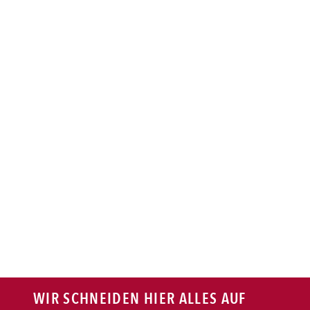
BAGUETTE
PASTA
AUFLAUF
BURGER
VEGI/VEGAN
SALAT
SNACKS
WIR SCHNEIDEN HIER ALLES AUF