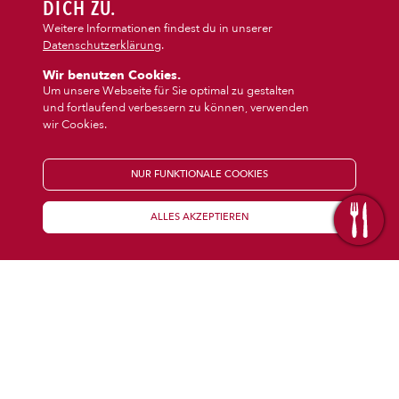
DIPS/EXTRAS
DICH ZU.
‹
›
Dips/Extras
Getränke
Weitere Informationen findest du in unserer
Datenschutzerklärung
.
DESSERT
Wir benutzen Cookies.
Um unsere Webseite für Sie optimal zu gestalten
und fortlaufend verbessern zu können, verwenden
GETRÄNKE
wir Cookies.
STARTSEITE
NUR FUNKTIONALE COOKIES
ALLES AKZEPTIEREN
KENNENLERNEN
WISSENSWERTES
Über uns
Öffnungszeiten
Franchise
Coupons
Preisübersicht
Inhaltsstoffe