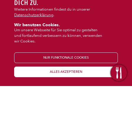
DIPS/EXTRAS
DICH ZU.
‹
›
Pasta
Burger
Weitere Informationen findest du in unserer
Datenschutzerklärung
.
DESSERT
Wir benutzen Cookies.
Um unsere Webseite für Sie optimal zu gestalten
und fortlaufend verbessern zu können, verwenden
GETRÄNKE
wir Cookies.
STARTSEITE
NUR FUNKTIONALE COOKIES
ALLES AKZEPTIEREN
KENNENLERNEN
WISSENSWERTES
Über uns
Öffnungszeiten
Franchise
Coupons
Preisübersicht
Inhaltsstoffe