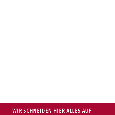
BAGUETTE
PASTA
AUFLAUF
BURGER
VEGI/VEGAN
SALAT
SNACKS
WIR SCHNEIDEN HIER ALLES AUF