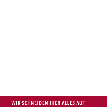
BAGUETTE
PASTA
AUFLAUF
BURGER
VEGI/VEGAN
SALAT
SNACKS
WIR SCHNEIDEN HIER ALLES AUF