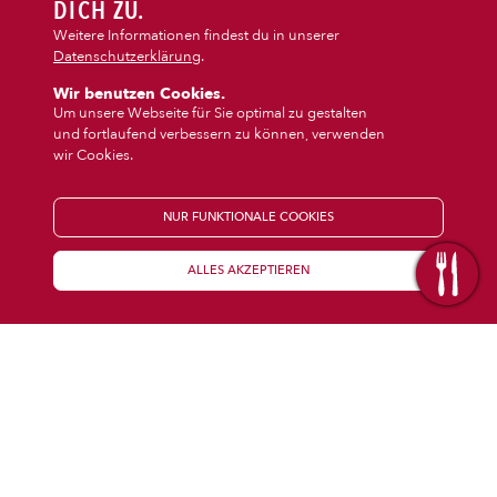
DIPS/EXTRAS
DICH ZU.
‹
›
Baguette
Auflauf
Weitere Informationen findest du in unserer
Datenschutzerklärung
.
DESSERT
Wir benutzen Cookies.
Um unsere Webseite für Sie optimal zu gestalten
und fortlaufend verbessern zu können, verwenden
GETRÄNKE
wir Cookies.
STARTSEITE
NUR FUNKTIONALE COOKIES
ALLES AKZEPTIEREN
KENNENLERNEN
WISSENSWERTES
Über uns
Öffnungszeiten
Franchise
Coupons
Preisübersicht
Inhaltsstoffe