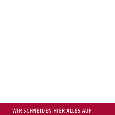
BAGUETTE
PASTA
AUFLAUF
BURGER
VEGI/VEGAN
SALAT
SNACKS
WIR SCHNEIDEN HIER ALLES AUF