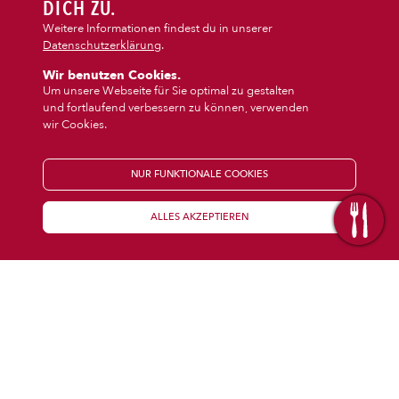
DIPS/EXTRAS
DICH ZU.
‹
›
Calzone
Pasta
Weitere Informationen findest du in unserer
Datenschutzerklärung
.
DESSERT
Wir benutzen Cookies.
Um unsere Webseite für Sie optimal zu gestalten
und fortlaufend verbessern zu können, verwenden
GETRÄNKE
wir Cookies.
STARTSEITE
NUR FUNKTIONALE COOKIES
ALLES AKZEPTIEREN
KENNENLERNEN
WISSENSWERTES
Über uns
Öffnungszeiten
Franchise
Coupons
Preisübersicht
Inhaltsstoffe