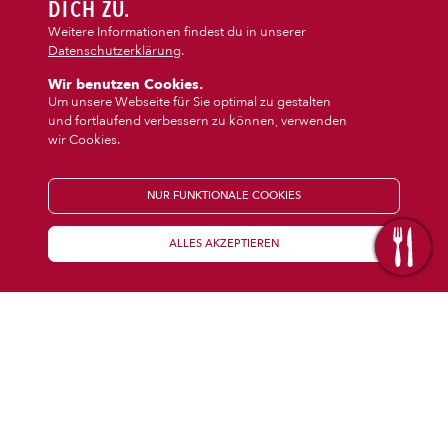
DIPS/EXTRAS
DICH ZU.
Weitere Informationen findest du in unserer
Datenschutzerklärung
.
DESSERT
Wir benutzen Cookies.
Um unsere Webseite für Sie optimal zu gestalten
und fortlaufend verbessern zu können, verwenden
GETRÄNKE
wir Cookies.
STARTSEITE
NUR FUNKTIONALE COOKIES
ALLES AKZEPTIEREN
KENNENLERNEN
WISSENSWERTES
Über uns
Öffnungszeiten
Franchise
Coupons
Preisübersicht
Inhaltsstoffe