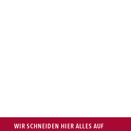
BAGUETTE
PASTA
AUFLAUF
BURGER
VEGI/VEGAN
SALAT
SNACKS
WIR SCHNEIDEN HIER ALLES AUF