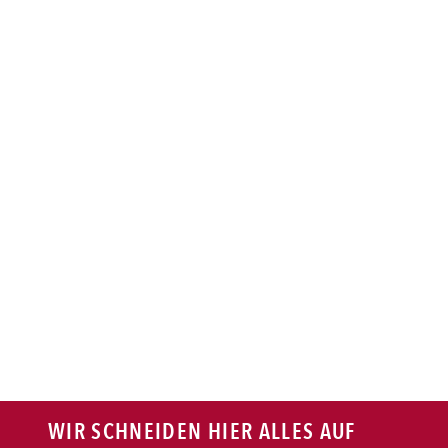
BAGUETTE
PASTA
AUFLAUF
BURGER
VEGI/VEGAN
SALAT
SNACKS
WIR SCHNEIDEN HIER ALLES AUF