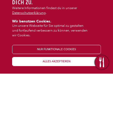
DIPS/EXTRAS
DICH ZU.
‹
›
Salat
Dips/Extras
Weitere Informationen findest du in unserer
Datenschutzerklärung
.
DESSERT
Wir benutzen Cookies.
Um unsere Webseite für Sie optimal zu gestalten
und fortlaufend verbessern zu können, verwenden
GETRÄNKE
wir Cookies.
STARTSEITE
NUR FUNKTIONALE COOKIES
ALLES AKZEPTIEREN
KENNENLERNEN
WISSENSWERTES
Über uns
Öffnungszeiten
Franchise
Coupons
Preisübersicht
Inhaltsstoffe