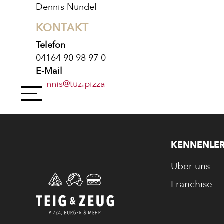
Dennis Nündel
KONTAKT
Telefon
04164 90 98 97 0
E-Mail
dennis@tuz.pizza
PIZZA
CALZONE
KENNENLE
Über uns
BAGUETTE
Franchise
PASTA