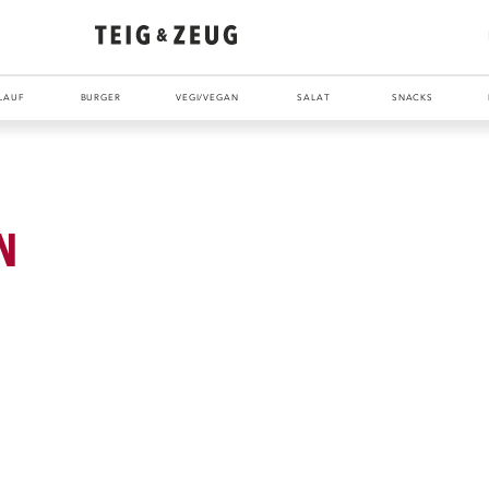
LAUF
BURGER
VEGI/VEGAN
SALAT
SNACKS
N
ENTDECKE UNSER ZEUG