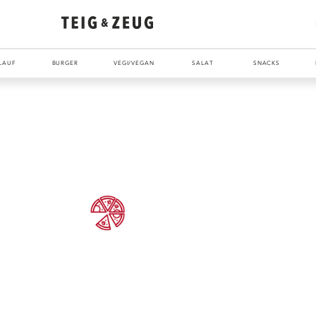
LAUF
BURGER
VEGI/VEGAN
SALAT
SNACKS
ENTDECKE UNSER ZEUG