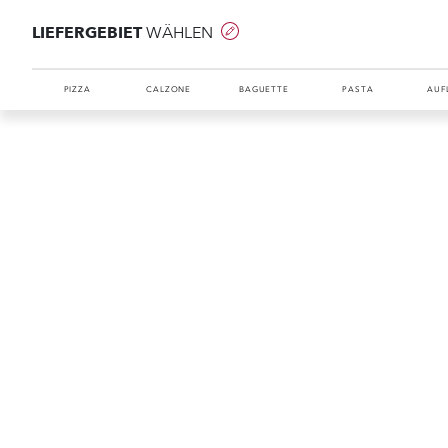
LIEFERGEBIET
WÄHLEN
PIZZA
CALZONE
BAGUETTE
PASTA
AUF