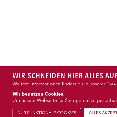
PASTA
AUFLAUF
BURGER
WIR SCHNEIDEN HIER ALLES AUF
VEGI/VE
Weitere Informationen findest du in unserer
Daten
KENNENLE
Wir benutzen Cookies.
SALAT
Über uns
Um unsere Webseite für Sie optimal zu gestalten
Franchise
NUR FUNKTIONALE COOKIES
ALLES AKZEP