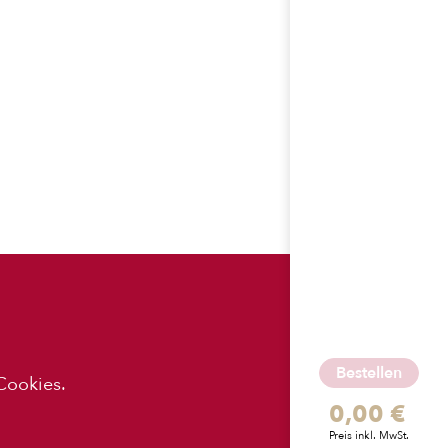
ES
APP-
DOWNLOADS
Bestellen
Cookies.
0,00 €
z
Preis inkl. MwSt.