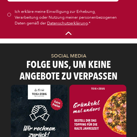
Ich erkläre meine Einwilligung zur Erhebung,
CALZONE
Verarbeitung oder Nutzung meiner personenbezogenen
Daten gemäß der
Datenschutzerklärung
.*
BAGUETTE
PASTA
SOCIAL MEDIA
FOLGE UNS, UM KEINE
ANGEBOTE ZU VERPASSEN
AUFLAUF
BURGER
VEGI/VEGAN
SALAT