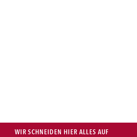
BAGUETTE
PASTA
AUFLAUF
BURGER
VEGI/VEGAN
SALAT
SNACKS
WIR SCHNEIDEN HIER ALLES AUF