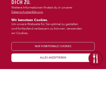
DIPS/EXTRAS
DICH ZU.
‹
›
Salat
Dips/Extras
Weitere Informationen findest du in unserer
Datenschutzerklärung
.
DESSERT
Wir benutzen Cookies.
Um unsere Webseite für Sie optimal zu gestalten
und fortlaufend verbessern zu können, verwenden
GETRÄNKE
wir Cookies.
STARTSEITE
NUR FUNKTIONALE COOKIES
ALLES AKZEPTIEREN
KENNENLERNEN
WISSENSWERTES
Über uns
Öffnungszeiten
Franchise
Coupons
Preisübersicht
Inhaltsstoffe