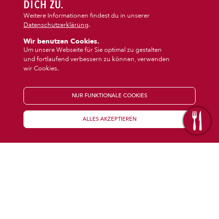
DIPS/EXTRAS
DICH ZU.
‹
›
Vegi/Vegan
Snacks
Weitere Informationen findest du in unserer
Datenschutzerklärung
.
DESSERT
Wir benutzen Cookies.
Um unsere Webseite für Sie optimal zu gestalten
und fortlaufend verbessern zu können, verwenden
GETRÄNKE
wir Cookies.
STARTSEITE
NUR FUNKTIONALE COOKIES
ALLES AKZEPTIEREN
KENNENLERNEN
WISSENSWERTES
Über uns
Öffnungszeiten
Franchise
Coupons
Preisübersicht
Inhaltsstoffe