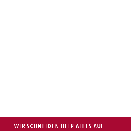
BAGUETTE
PASTA
AUFLAUF
BURGER
VEGI/VEGAN
SALAT
SNACKS
WIR SCHNEIDEN HIER ALLES AUF