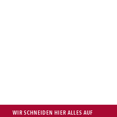
BAGUETTE
PASTA
AUFLAUF
BURGER
VEGI/VEGAN
SALAT
SNACKS
WIR SCHNEIDEN HIER ALLES AUF