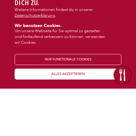
DIPS/EXTRAS
DICH ZU.
‹
›
Baguette
Auflauf
Weitere Informationen findest du in unserer
Datenschutzerklärung
.
DESSERT
Wir benutzen Cookies.
Um unsere Webseite für Sie optimal zu gestalten
und fortlaufend verbessern zu können, verwenden
GETRÄNKE
wir Cookies.
STARTSEITE
NUR FUNKTIONALE COOKIES
ALLES AKZEPTIEREN
KENNENLERNEN
WISSENSWERTES
Über uns
Öffnungszeiten
Franchise
Coupons
Preisübersicht
Inhaltsstoffe