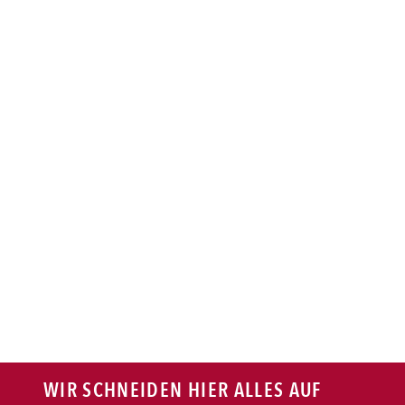
BAGUETTE
PASTA
AUFLAUF
BURGER
VEGI/VEGAN
SALAT
SNACKS
WIR SCHNEIDEN HIER ALLES AUF