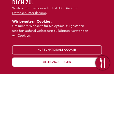
DIPS/EXTRAS
DICH ZU.
‹
Dessert
Weitere Informationen findest du in unserer
Datenschutzerklärung
.
DESSERT
Wir benutzen Cookies.
Um unsere Webseite für Sie optimal zu gestalten
und fortlaufend verbessern zu können, verwenden
GETRÄNKE
wir Cookies.
STARTSEITE
NUR FUNKTIONALE COOKIES
ALLES AKZEPTIEREN
KENNENLERNEN
WISSENSWERTES
Über uns
Öffnungszeiten
Franchise
Coupons
Preisübersicht
Inhaltsstoffe