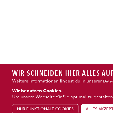
PASTA
AUFLAUF
BURGER
WIR SCHNEIDEN HIER ALLES AUF
VEGI/VE
Weitere Informationen findest du in unserer
Daten
KENNENLE
Wir benutzen Cookies.
SALAT
Über uns
Um unsere Webseite für Sie optimal zu gestalten
Franchise
NUR FUNKTIONALE COOKIES
ALLES AKZEP