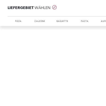
LIEFERGEBIET
WÄHLEN
PIZZA
CALZONE
BAGUETTE
PASTA
AUF