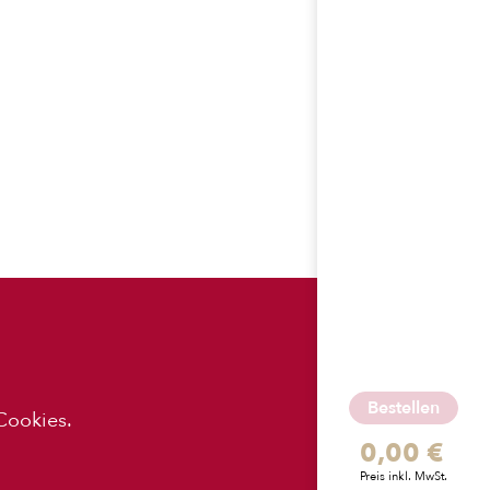
ES
APP-
DOWNLOADS
Bestellen
Cookies.
0,00 €
z
Preis inkl. MwSt.