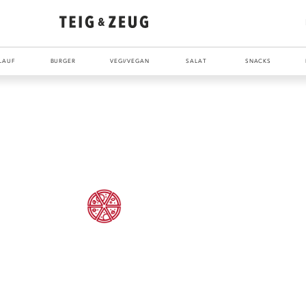
LAUF
BURGER
VEGI/VEGAN
SALAT
SNACKS
ENTDECKE UNSER ZEUG