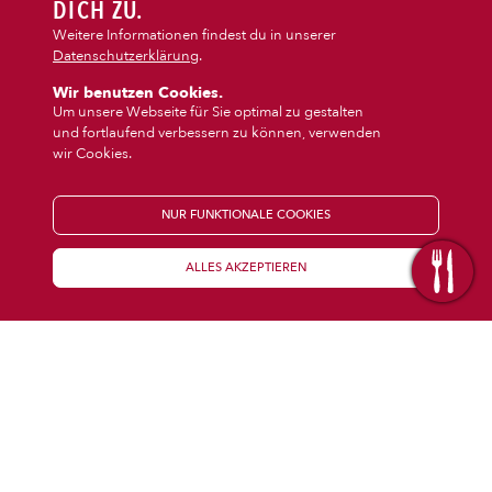
DIPS/EXTRAS
DICH ZU.
‹
›
Pizza
Baguette
Weitere Informationen findest du in unserer
Datenschutzerklärung
.
DESSERT
Wir benutzen Cookies.
Um unsere Webseite für Sie optimal zu gestalten
und fortlaufend verbessern zu können, verwenden
GETRÄNKE
wir Cookies.
STARTSEITE
NUR FUNKTIONALE COOKIES
ALLES AKZEPTIEREN
KENNENLERNEN
WISSENSWERTES
Über uns
Öffnungszeiten
Franchise
Coupons
Preisübersicht
Inhaltsstoffe