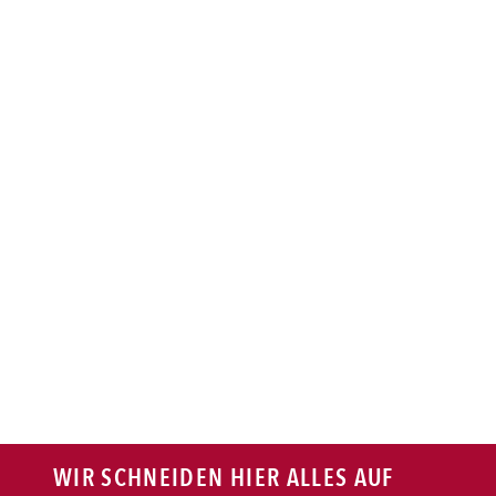
BAGUETTE
PASTA
AUFLAUF
BURGER
VEGI/VEGAN
SALAT
SNACKS
WIR SCHNEIDEN HIER ALLES AUF