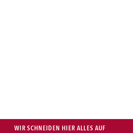
BAGUETTE
PASTA
AUFLAUF
BURGER
VEGI/VEGAN
SALAT
SNACKS
WIR SCHNEIDEN HIER ALLES AUF