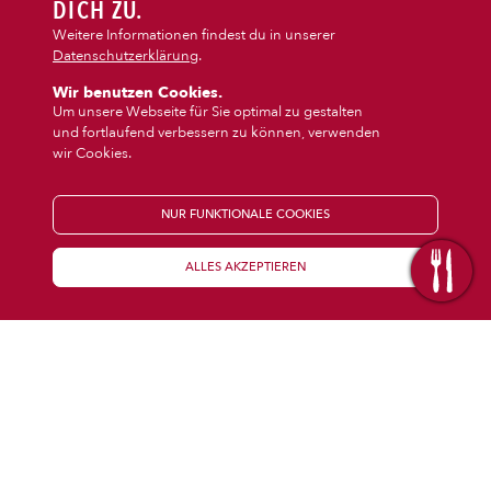
DIPS/EXTRAS
DICH ZU.
‹
›
Pasta
Burger
Weitere Informationen findest du in unserer
Datenschutzerklärung
.
DESSERT
Wir benutzen Cookies.
Um unsere Webseite für Sie optimal zu gestalten
und fortlaufend verbessern zu können, verwenden
GETRÄNKE
wir Cookies.
STARTSEITE
NUR FUNKTIONALE COOKIES
ALLES AKZEPTIEREN
KENNENLERNEN
WISSENSWERTES
Über uns
Öffnungszeiten
Franchise
Coupons
Preisübersicht
Inhaltsstoffe