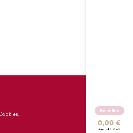
ES
APP-
DOWNLOADS
Bestellen
Cookies.
0,00 €
z
Preis inkl. MwSt.