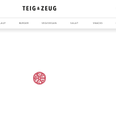
LAUF
BURGER
VEGI/VEGAN
SALAT
SNACKS
ENTDECKE UNSER ZEUG