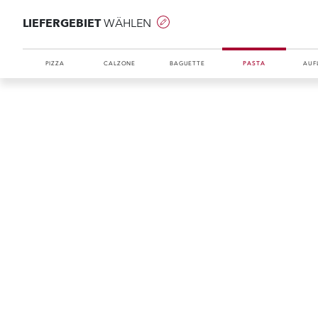
LIEFERGEBIET
WÄHLEN
PIZZA
CALZONE
BAGUETTE
PASTA
AUF