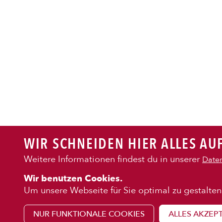
PASTA
AUFLAUF
BURGER
WIR SCHNEIDEN HIER ALLES AUF
VEGI/VE
Weitere Informationen findest du in unserer
Daten
KENNENLE
Wir benutzen Cookies.
SALAT
Über uns
Um unsere Webseite für Sie optimal zu gestalten
Franchise
NUR FUNKTIONALE COOKIES
ALLES AKZEP