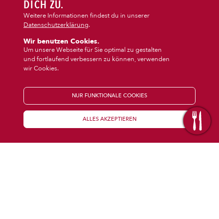
DIPS/EXTRAS
DICH ZU.
‹
›
Calzone
Pasta
Weitere Informationen findest du in unserer
Datenschutzerklärung
.
DESSERT
Wir benutzen Cookies.
Um unsere Webseite für Sie optimal zu gestalten
und fortlaufend verbessern zu können, verwenden
GETRÄNKE
wir Cookies.
STARTSEITE
NUR FUNKTIONALE COOKIES
ALLES AKZEPTIEREN
KENNENLERNEN
WISSENSWERTES
Über uns
Öffnungszeiten
Franchise
Coupons
Preisübersicht
Inhaltsstoffe