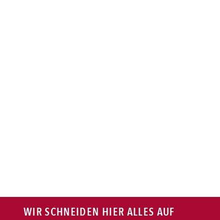
BAGUETTE
PASTA
AUFLAUF
BURGER
VEGI/VEGAN
SALAT
SNACKS
WIR SCHNEIDEN HIER ALLES AUF