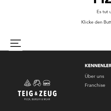
Es tut 
Klicke den But
PIZZA
CALZONE
KENNENLE
Über uns
BAGUETTE
Franchise
PASTA