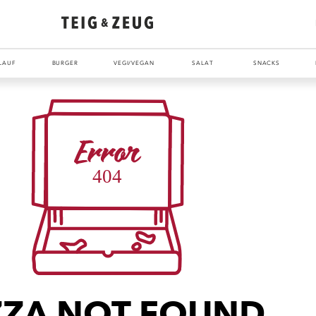
LAUF
BURGER
VEGI/VEGAN
SALAT
SNACKS
ENTDECKE UNSER ZEUG
ZZA NOT FOUND