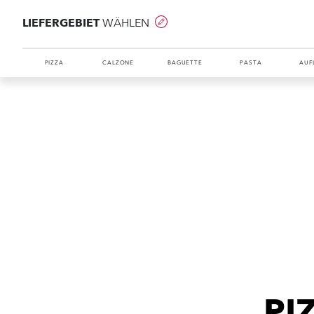
LIEFERGEBIET
WÄHLEN
PIZZA
CALZONE
BAGUETTE
PASTA
AUF
PI